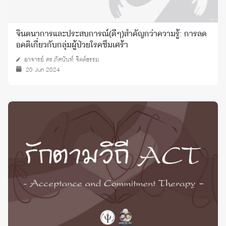
จินตนาการและประสบการณ์(ดีๆ)สำคัญกว่าความรู้: การลด
อคติเกี่ยวกับกลุ่มผู้ป่วยโรคซึมเศร้า
อาจารย์ ดร.ภัคนันท์ จิตต์ธรรม
20 Jun 2024