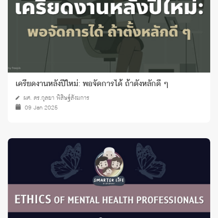
เครียดงานหลังปีใหม่: พอจัดการได้ ถ้าตั้งหลักดี ๆ
ผศ. ดร.กุลยา พิสิษฐ์สังฆการ
09 Jan 2025