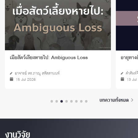
เมื่อสัตว์เลี้ยงหายไป: Ambiguous Loss
อายุทางอ
อาจารย์ ดร.ภาณุ สหัสสานนท์
คำศัพท์
15 Jul 2026
13 Jul
บทความทั้งหมด
งานวิจัย