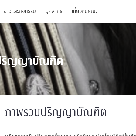
ข่าวและกิจกรรม
บุคลากร
เกี่ยวกับคณะ
ย
ความรู้
ข่าวทั้งหมด
คณาจารย์
พันธกิจ
ปริญญาบัณฑิต
สนับสนุน
การวิชาการ
ข่าวประชาสัมพันธ์
เจ้าหน้าที่
สมาคมนิสิตเก่า
บัณฑิตศึกษา
 Stats Clinic
เสวนาและบรรยายพิเศษ
นักวิจัยหลังปริญญาเอก
เชิดชูศิษย์เก่า
หลักสูตรปริญญาโทและ
ปริญญาเอก
าร
์สุขภาวะทางจิต
โครงการอบรม
ผู้บริหาร
บริจาค
รระดับนานาชาติ
์จิตวิทยาเพื่อประสิทธิภาพองค์กร
ตำแหน่งงาน
รายงานประจำปี
ภาพรวมปริญญาบัณฑิต
 Di
ติดต่อเรา
s
Radio
Intranet