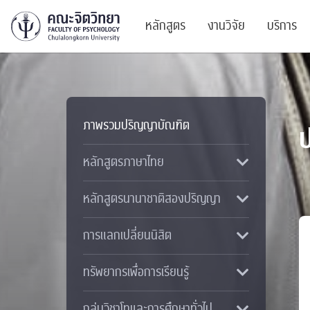
หลักสูตร
งานวิจัย
บริการ
ศูนย์และกลุ่มวิจั
สาระ
ภาพรวมปริญญาบัณฑิต
ทรัพยากรและสิ่ง
บริ
ปริญญาบัณฑิต
หลักสูตรภาษาไทย
ผลงานตีพิมพ์
PSY
หลักสูตรปริญญาตรี
งานประชุมวิชาก
ศูนย
หลักสูตรนานาชาติสองปริญญา
งานประชุมวิชากา
ศูนย
การแลกเปลี่ยนนิสิต
TICP 2023
Life
ทรัพยากรเพื่อการเรียนรู้
นิสิตปัจจุบัน
SSBW Activitie
CU 
กลุ่มวิชาโทและการศึกษาทั่วไป