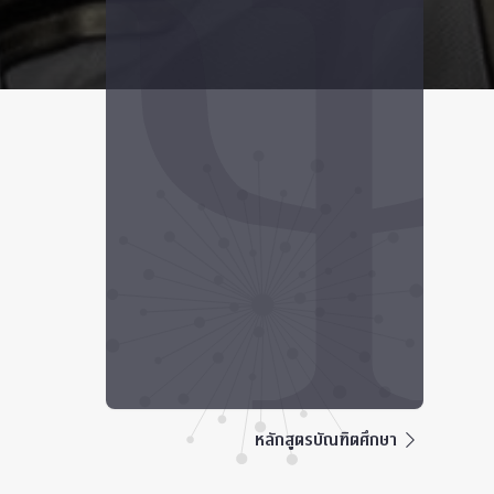
หลักสูตรบัณฑิตศึกษา