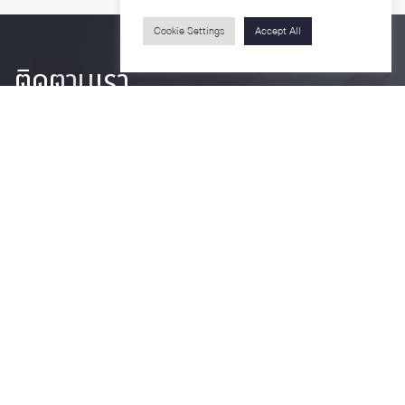
Cookie Settings
Accept All
ติดตามเรา
รายละเอียดเพิ่มเติมเกี่ยวกับคณะ ติดตามข่าวสารคณะ
Phone
0-2218-1185
Email
psy@chula.ac.th
Facebook
Psychology CU
LinkedIn
Faculty of Psychology
Youtube
Psy Talk by Faculty of Psychology Chula