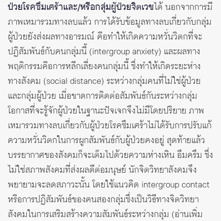
ป่วยโรคซึมเศร้าและ/หรือกลุ่มผู้ป่วยจิตเวช
ได้ นอกจากการมี
ภาพเหมารวมทางลบแล้ว การได้รับข้อมูลทางลบเกี่ยวกับกลุ่ม
ผู้ป่วยยังส่งผลทางอารมณ์ คือทำให้เกิดความหวั่นวิตกที่จะ
ปฏิสัมพันธ์กับคนกลุ่มนี้ (intergroup anxiety) และผลทาง
พฤติกรรมคือการหลีกเลี่ยงคนกลุ่มนี้ ซึ่งทำให้เกิดระยะห่าง
ทางสังคม (social distance) ระหว่างกลุ่มคนที่ไม่ใช่ผู้ป่วย
และกลุ่มผู้ป่วย เมื่อขาดการติดต่อสัมพันธ์กันระหว่างกลุ่ม
โอกาสที่จะรู้จักผู้ป่วยในฐานะปัจเจกจึงไม่มีโดยปริยาย ภาพ
เหมารวมทางลบเกี่ยวกับผู้ป่วยโรคซึมเศร้าไม่ได้รับการปรับแก้
ความหวั่นวิตกในการผูกสัมพันธ์กับผู้ป่วยคงอยู่ สุดท้ายแล้ว
บรรยากาศของสังคมก็จะเต็มไปด้วยความห่างเหิน อึมครึม ซึ่ง
ไม่ใช่สภาพสังคมที่ส่งผลดีต่อมนุษย์ นักจิตวิทยาสังคมจึง
พยายามจะลดสภาวะนั้น โดยใช้แนวคิด intergroup contact
หรือการปฏิสัมพันธ์ของคนสองกลุ่มซึ่งเป็นวิธีทางจิตวิทยา
สังคมในการเสริมสร้างความสัมพันธ์ระหว่างกลุ่ม (อ่านเพิ่ม