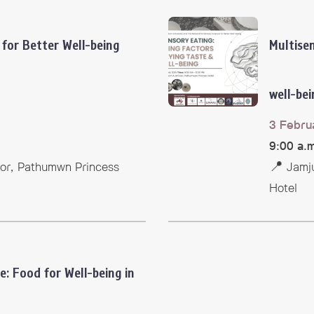
for Better Well-being
Multisen
well-bei
3 Febru
9:00 a.
oor, Pathumwn Princess
📍 Jamju
Hotel
e: Food for Well-being
in