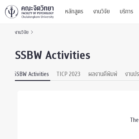
หลักสูตร
งานวิจัย
บริการ
งานวิจัย
ศูนย์และกลุ่มวิจั
สาระ
SSBW Activities
ทรัพยากรและสิ่ง
บริ
ปริญญาบัณฑิต
ผลงานตีพิมพ์
PSY
SSBW Activities
TICP 2023
ผลงานตีพิมพ์
งานปร
หลักสูตรปริญญาตรี
งานประชุมวิชาก
ศูนย
งานประชุมวิชากา
ศูนย
TICP 2023
Life
The
นิสิตปัจจุบัน
SSBW Activitie
CU 