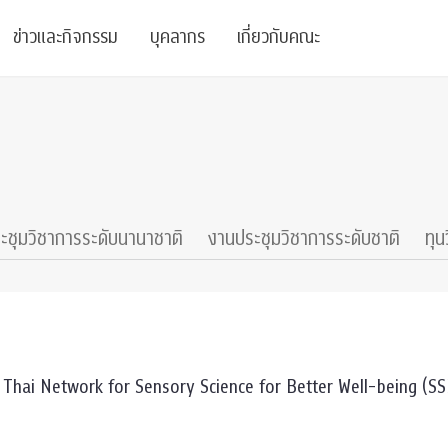
ข่าวและกิจกรรม
บุคลากร
เกี่ยวกับคณะ
ย
ความรู้
ข่าวทั้งหมด
คณาจารย์
พันธกิจ
สนับสนุน
การวิชาการ
ข่าวประชาสัมพันธ์
เจ้าหน้าที่
สมาคมนิสิตเก่า
บัณฑิตศึกษา
 Stats Clinic
เสวนาและบรรยายพิเศษ
นักวิจัยหลังปริญญาเอก
เชิดชูศิษย์เก่า
ะชุมวิชาการระดับนานาชาติ
งานประชุมวิชาการระดับชาติ
ทุน
หลักสูตรปริญญาโทและ
ปริญญาเอก
าร
์สุขภาวะทางจิต
โครงการอบรม
ผู้บริหาร
บริจาค
รระดับนานาชาติ
์จิตวิทยาเพื่อประสิทธิภาพองค์กร
ตำแหน่งงาน
รายงานประจำปี
 Di
ติดต่อเรา
 Thai Network for Sensory Science for Better Well-being (S
s
Radio
Intranet