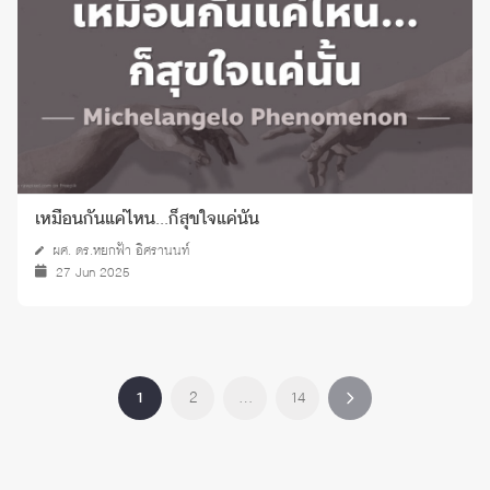
เหมือนกันแค่ไหน...ก็สุขใจแค่นั้น
ผศ. ดร.หยกฟ้า อิศรานนท์
27 Jun 2025
1
2
…
14