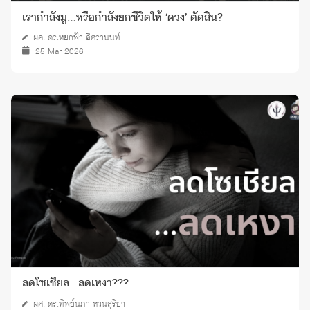
เรากำลังมู…หรือกำลังยกชีวิตให้ ‘ดวง’ ตัดสิน?
ผศ. ดร.หยกฟ้า อิศรานนท์
25 Mar 2026
ลดโซเชียล…ลดเหงา???
ผศ. ดร.ทิพย์นภา หวนสุริยา