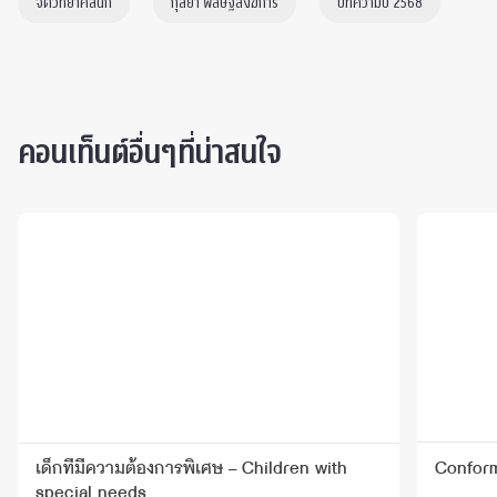
จิตวิทยาคลินิก
กุลยา พิสิษฐ์สังฆการ
บทความปี 2568
คอนเท็นต์อื่นๆที่น่าสนใจ
เด็กที่มีความต้องการพิเศษ – Children with
Conform
special needs