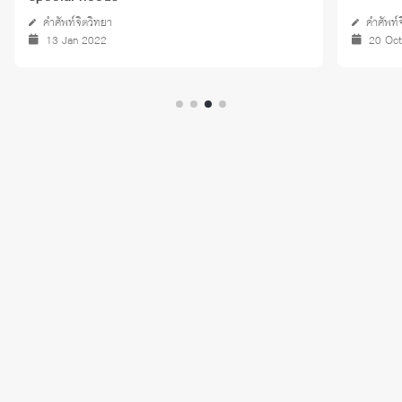
คำศัพท์จิตวิทยา
คำศัพท์
13 Jan 2022
20 Oc