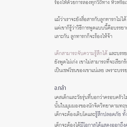
ร้องไห้ด้วยการลองทุกวิถีทาง หิวหรื
แม้ว่าเราจะยังสื่อสารกับลูกทารกไม่ได้
แต่เขาก็รู้ว่าวิธีการพูดแบบนี้คือบรรยา
เลาะกัน ลูกทารกก็จะร้องไห้จ้า
เด็กสามารถจับความรู้สึกได้
และบรรยาก
ยังพูดไม่เก่ง เขาไม่สามารถที่จะเรียกร
เป็นเซฟโซนของเขาแน่เลย เพราะบรรย
อ.กล้า
เคสเด็กและวัยรุ่นที่บอกว่าครอบครัวไ
นั้นในมุมมองของนักจิตวิทยาตามทฤ
เด็กจะต้องเติบโตและ
รู้สึกปลอดภัย ท
เด็กจะต้องได้
มีโอกาสได้แสดงออกถึงค