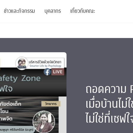
ข่าวและกิจกรรม
บุคลากร
เกี่ยวกับคณะ
ย
ความรู้
ข่าวทั้งหมด
คณาจารย์
พันธกิจ
สนับสนุน
การวิชาการ
ข่าวประชาสัมพันธ์
เจ้าหน้าที่
สมาคมนิสิตเก่า
บัณฑิตศึกษา
 Stats Clinic
เสวนาและบรรยายพิเศษ
นักวิจัยหลังปริญญาเอก
เชิดชูศิษย์เก่า
หลักสูตรปริญญาโทและ
ปริญญาเอก
าร
์สุขภาวะทางจิต
โครงการอบรม
ผู้บริหาร
บริจาค
ถอดความ PS
รระดับนานาชาติ
์จิตวิทยาเพื่อประสิทธิภาพองค์กร
ตำแหน่งงาน
รายงานประจำปี
เมื่อบ้านไม
 Di
ติดต่อเรา
ไม่ใช่ที่เซฟใ
s
Radio
Intranet