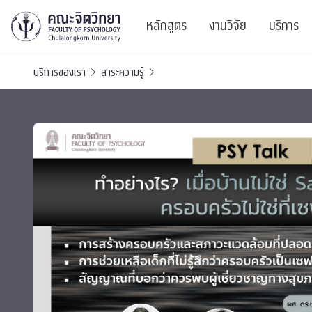
หลักสูตร
งานวิจัย
บริการ
บริการของเรา
สาระความรู้
ศูนย์และกลุ่มวิจั
สาระ
ทรัพยากรและสิ่ง
บริ
ปริญญาบัณฑิต
ผลงานตีพิมพ์
PSY
หลักสูตรปริญญาตรี
งานประชุมวิชาก
ศูนย
งานประชุมวิชากา
ศูนย
TICP 2023
Life
นิสิตปัจจุบัน
SSBW Activitie
CU 