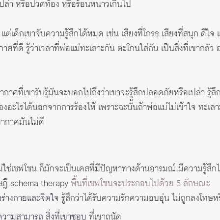
อเปล่า หรือปวดท้อง หรือร้อนหนาวเกินไป
 แต่เด็กเขาจับความรู้สึกได้หมด เช่น เสียงที่โกรธ เสียงที่สนุก ดีใ
กาศที่ดี รู้ว่าเวลาที่พ่อแม่ทะเลาะกัน ตะโกนใส่กัน เป็นสิ่งที่เขากลัว
าศที่เขารับรู้มันจะบอกไปถึงว่าเขาจะรู้สึกปลอดภัยหรือเปล่า รู้สึก
้องอะไรได้นอกจากการร้องไห้ เพราะฉะนั้นถ้าพ่อแม่ไม่เข้าใจ ทะเลาะกั
ากาศมันไม่ดี
ม่ใช่เซฟโซน ก็มักจะเป็นเคสที่มีปัญหาทางด้านอารมณ์ มีความรู้สึก
ษฎี schema therapy
พื้นที่เซฟโซนจะประกอบไปด้วย 5 ลักษณะ
ั้งร่างกายและจิตใจ
รู้สึกว่าได้รับความรักความอบอุ่น ไม่ถูกลงโทษห
วามสามารถ สิ่งที่เขาชอบ
ที่เขาถนัด