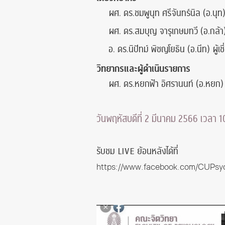
ผศ. ดร.ชมพูนุท ศรีจันทร์นิล (อ.นุท
ผศ. ดร.สมบุญ จารุเกษมทวี (อ.กล้า) 
อ. ดร.นิปัทม์ พิชญโยธิน (อ.นีท) ผู
วิทยากรและผู้ดำเนินรายการ
ผศ. ดร.หยกฟ้า อิศรานนท์ (อ.หยก) 
วันพฤหัสบดีที่ 2 มีนาคม 2566 เวลา 1
รับชม LIVE ย้อนหลังได้ที่
https://www.facebook.com/CUPsy