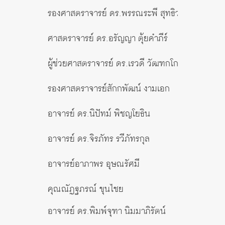
รองศาสตราจารย์ ดร.พรรณระพี สุทธิวรรณ
กรรมการ
ศาสตราจารย์ ดร.อรัญญา ตุ้ยคำภีร์
กรรมกา
ผู้ช่วยศาสตราจารย์ ดร.เรวดี วัฒฑกโกศล
กรรมกา
รองศาสตราจารย์สักกพัฒน์ งามเอก
กรรมกา
อาจารย์ ดร.นิปัทม์ พิชญโยธิน
กรรมกา
อาจารย์ ดร.จิรภัทร รวีภัทรกุล
กรรมกา
อาจารย์อาภาพร อุษณรัศมี
กรรมกา
คุณณัฏฐภรณ์ ขุนไชย
กรรมการ
อาจารย์ ดร.พิมพ์จุฑา นิมมาภิรัตน์
ประธานค