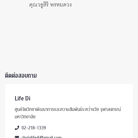
คุณวธูสิริ พรหมดวง
กรรมกา
ติดต่อสอบถาม
Life Di
ศูนย์จิตวิทยาพัฒนาการและความสัมพันธ์ระหว่างวัย จุฬาลงกรณ์
มหาวิทยาลัย
02-218-1339
chulalifedi@gmail.com