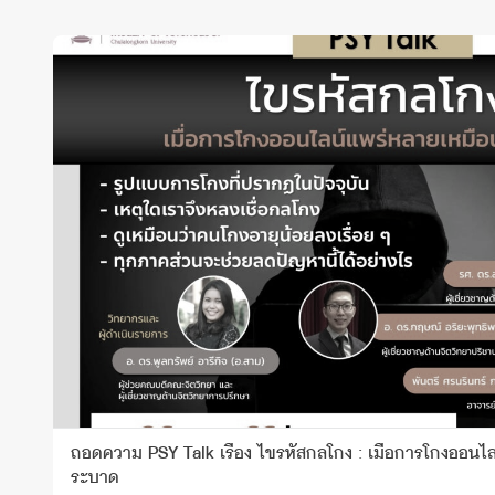
ถอดความ PSY Talk เรื่อง ไขรหัสกลโกง : เมื่อการโกงออนไ
ระบาด