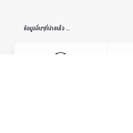
ข้อมูลอื่นๆที่น่าสนใจ ...
ผู้สนใจเข้าศึกษา
เสวนา
ปริญญาบัณฑิต
ข่าวปร
บัณฑิตศึกษา
สมาคม
ข่าวประชาสัมพันธ์
บุคลา