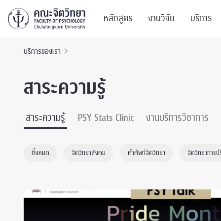
หลักสูตร
งานวิจัย
บริการ
บริการของเรา
ศูนย์และกลุ่มวิจั
สาระ
สาระความรู้
ทรัพยากรและสิ่ง
บริ
ปริญญาบัณฑิต
ผลงานตีพิมพ์
PSY
สาระความรู้
PSY Stats Clinic
งานบริการวิชาการ
หลักสูตรปริญญาตรี
งานประชุมวิชาก
ศูนย
ทั้งหมด
จิตวิทยาสังคม
คำศัพท์จิตวิทยา
จิตวิทยาการป
งานประชุมวิชากา
ศูนย
TICP 2023
Life
นิสิตปัจจุบัน
SSBW Activitie
CU 