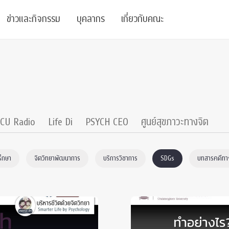
ข่าวและกิจกรรม
บุคลากร
เกี่ยวกับคณะ
ย
ความรู้
ข่าวทั้งหมด
คณาจารย์
พันธกิจ
สนับสนุน
การวิชาการ
ข่าวประชาสัมพันธ์
เจ้าหน้าที่
สมาคมนิสิตเก่า
บัณฑิตศึกษา
 Stats Clinic
เสวนาและบรรยายพิเศษ
นักวิจัยหลังปริญญาเอก
เชิดชูศิษย์เก่า
CU Radio
Life Di
PSYCH CEO
ศูนย์สุขภาวะทางจิต
หลักสูตรปริญญาโทและ
ปริญญาเอก
าร
์สุขภาวะทางจิต
โครงการอบรม
ผู้บริหาร
บริจาค
รึกษา
จิตวิทยาพัฒนาการ
บริการวิชาการ
SDGs
บทสารคดีทาง
รระดับนานาชาติ
์จิตวิทยาเพื่อประสิทธิภาพองค์กร
ตำแหน่งงาน
รายงานประจำปี
 Di
ติดต่อเรา
s
Radio
Intranet