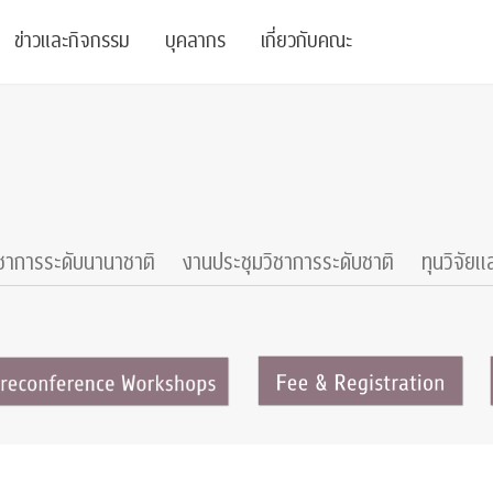
ข่าวและกิจกรรม
บุคลากร
เกี่ยวกับคณะ
ย
ความรู้
ข่าวทั้งหมด
คณาจารย์
พันธกิจ
สนับสนุน
การวิชาการ
ข่าวประชาสัมพันธ์
เจ้าหน้าที่
สมาคมนิสิตเก่า
บัณฑิตศึกษา
 Stats Clinic
เสวนาและบรรยายพิเศษ
นักวิจัยหลังปริญญาเอก
เชิดชูศิษย์เก่า
ชาการระดับนานาชาติ
งานประชุมวิชาการระดับชาติ
ทุนวิจัยแ
หลักสูตรปริญญาโทและ
ปริญญาเอก
าร
์สุขภาวะทางจิต
โครงการอบรม
ผู้บริหาร
บริจาค
รระดับนานาชาติ
์จิตวิทยาเพื่อประสิทธิภาพองค์กร
ตำแหน่งงาน
รายงานประจำปี
 Di
ติดต่อเรา
s
Radio
Intranet