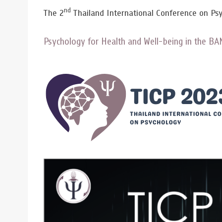
ทุนและรางวัล
nd
The 2
Thailand International Conference on Ps
Psychology for Health and Well-being in the BA