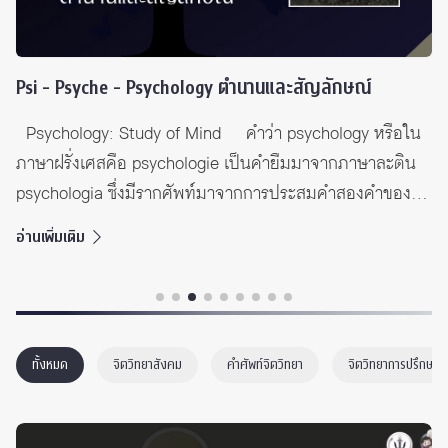
Psi - Psyche - Psychology ตำนานและสัญลักษณ์
Psychology: Study of Mind คำว่า psychology หรือใน
ภาษาฝรั่งเศสคือ psychologie เป็นคำยืมมาจากภาษาละติน
psychologia ซึ่งมีรากศัพท์มาจากการประสมคำสองคำของ
ภาษากรีกโบราณคือ psukhḗ (จิต วิญญาณ) และ logía
อ่านเพิ่มเติม
(ศาสตร์ วิชา) Latin Greek meaning psycho psychē
psukhḗ (ψυχή) soul logy logia logía (λογία) study of
Symbol: Psi, Butterfly and Psyche (Greek goddess)
จากที่มาข้างต้น Ψψ ตัวอักษรตัวแรกของคำว่า ψυχή ซึ่ง
ทั้งหมด
จิตวิทยาสังคม
คำศัพท์จิตวิทยา
จิตวิทยาการปรึกษา
เป็นตัวอักษรลำดับที่ 23 ในภาษากรีก […]