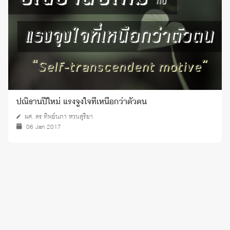
ปณิธานปีใหม่ แรงจูงใจที่เหนือกว่าตัวตน
ผศ. ดร.ทิพย์นภา หวนสุริยา
06 Jan 2017