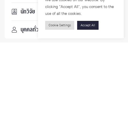
clicking “Accept All”, you consent to the
นักวิจัย
use of all the cookies.
Cookie Settings
Accept All
บุคคลทั่วไป
ติดตามเรา
รายละเอียดเพิ่มเติมเกี่ยวกับคณะ ติดตามข่าวสารคณะ
Phone
0-2218-1185
Email
psy@chula.ac.th