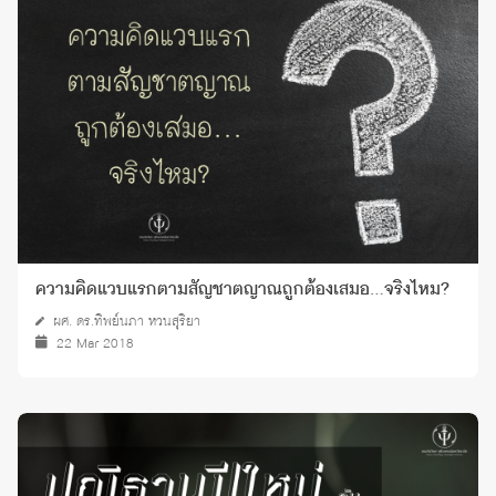
ความคิดแวบแรกตามสัญชาตญาณถูกต้องเสมอ…จริงไหม?
ผศ. ดร.ทิพย์นภา หวนสุริยา
22 Mar 2018