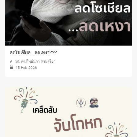
ลดโซเชียล…ลดเหงา???
ผศ. ดร.ทิพย์นภา หวนสุริยา
15 Feb 2026