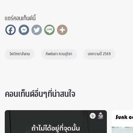
แชร์คอนเท็นต์นี้
จิตวิทยาสังคม
ทิพย์นภา หวนสุริยา
บทความปี 2569
คอนเท็นต์อื่นๆที่น่าสนใจ