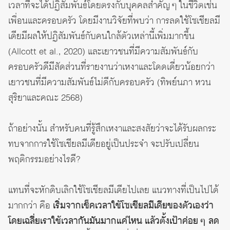
เวลาที่จะได้ปฏิสัมพันธ์โดยตรงกับบุคคลสำคัญ ๆ ในชีวิตเช่น
เพื่อนและครอบครัว โดยมีงานวิจัยที่พบว่า การลดใช้โซเชียลมี
เดียมีผลให้ปฏิสัมพันธ์กับคนใกล้ตัวเหล่านี้เพิ่มมากขึ้น
(Allcott et al., 2020) และเยาวชนที่มีความสัมพันธ์กับ
ครอบครัวดีมีสัดส่วนที่รายงานว่าเหงาและโดดเดี่ยวน้อยกว่า
เยาวชนที่มีความสัมพันธ์ไม่ดีกับครอบครัว (ทิพย์นภา หวน
สุริยาและคณะ 2568)
ถ้าอย่างนั้น สำหรับคนที่รู้สึกเหงาและสงสัยว่าจะได้รับผลกระ
ทบจากการใช้โซเชียลมีเดียอยู่เป็นประจำ จะปรับเปลี่ยน
พฤติกรรมอย่างไรดี?
แทนที่จะหักดิบเลิกใช้โซเชียลมีเดียไปเลย แนวทางที่เป็นไปได้
มากกว่า คือ
เริ่มจากเช็คเวลาใช้โซเชียลมีเดียของตัวเองว่า
โดยเฉลี่ยเราใช้เวลากันมันมากแค่ไหน แล้วตั้งเป้าค่อย ๆ ลด