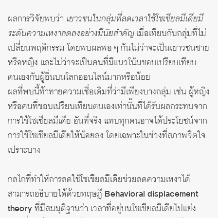
ผลการวิจัยพบว่า
เยาวชนในกลุ่มที่ลดเวลาใช้โซเชียลมีเดียมี
ระดับความเหงาลดลงอย่างมีนัยสำคัญ
เมื่อเทียบกับกลุ่มที่ไม่
เปลี่ยนพฤติกรรม โดยพบผลพอ ๆ กันไม่ว่าจะเป็นเยาวชนชาย
หรือหญิง และไม่ว่าจะเป็นคนที่มีแนวโน้มชอบเปรียบเทียบ
ตนเองกับผู้อื่นบนโลกออนไลน์มากหรือน้อย
ผลที่พบนี้ท้าทายความเชื่อเดิมที่ว่ามีเพียงบางกลุ่ม เช่น ผู้หญิง
หรือคนที่ชอบเปรียบเทียบตนเองเท่านั้นที่ได้รับผลกระทบจาก
การใช้โซเชียลมีเดีย อันที่จริง แทบทุกคนอาจได้ประโยชน์จาก
การใช้โซเชียลมีเดียให้น้อยลง โดยเฉพาะในช่วงที่สภาพจิตใจ
เปราะบาง
กลไกที่ทำให้การลดใช้โซเชียลมีเดียช่วยลดความเหงาได้
สามารถอธิบายได้ด้วยทฤษฎี
Behavioral displacement
theory
ที่มีสมมุติฐานว่า เวลาที่อยู่บนโซเชียลมีเดียไปแย่ง