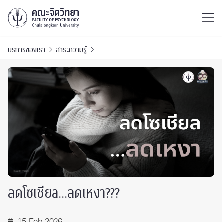
ไทย
EN
/
บริการของเรา
สาระความรู้
ลดโซเชียล…ลดเหงา???
15 Feb 2026