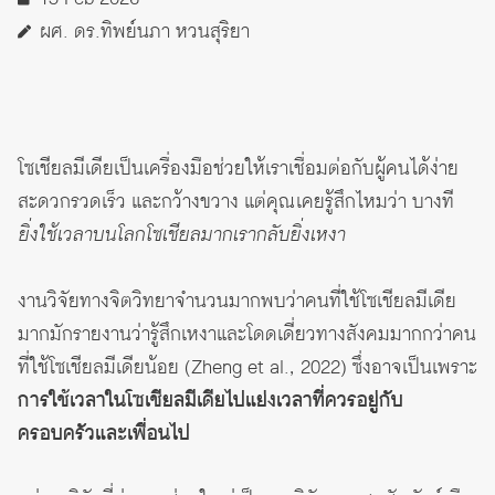
ผศ. ดร.ทิพย์นภา หวนสุริยา
โซเชียลมีเดียเป็นเครื่องมือช่วยให้เราเชื่อมต่อกับผู้คนได้ง่าย
สะดวกรวดเร็ว และกว้างขวาง แต่คุณเคยรู้สึกไหมว่า บางที
ยิ่งใช้เวลาบนโลกโซเชียลมากเรากลับยิ่งเหงา
งานวิจัยทางจิตวิทยาจำนวนมากพบว่าคนที่ใช้โซเชียลมีเดีย
มากมักรายงานว่ารู้สึกเหงาและโดดเดี่ยวทางสังคมมากกว่าคน
ที่ใช้โซเชียลมีเดียน้อย (Zheng et al., 2022) ซึ่งอาจเป็นเพราะ
การใช้เวลาในโซเชียลมีเดียไปแย่งเวลาที่ควรอยู่กับ
ครอบครัวและเพื่อนไป