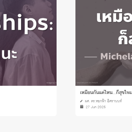
เหมือนกันแค่ไหน...ก็สุขใจแค
ผศ. ดร.หยกฟ้า อิศรานนท์
27 Jun 2025