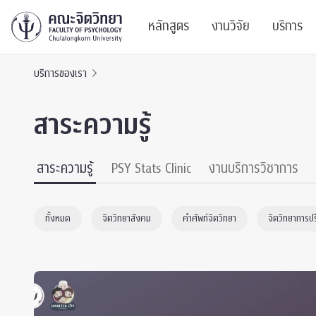
หลักสูตร
งานวิจัย
บริการ
บริการของเรา
ศูนย์และกลุ่มวิจั
สาระ
สาระความรู้
ทรัพยากรและสิ่ง
บริ
ปริญญาบัณฑิต
ผลงานตีพิมพ์
PSY
สาระความรู้
PSY Stats Clinic
งานบริการวิชาการ
หลักสูตรปริญญาตรี
งานประชุมวิชาก
ศูนย
ทั้งหมด
จิตวิทยาสังคม
คำศัพท์จิตวิทยา
จิตวิทยาการป
งานประชุมวิชากา
ศูนย
TICP 2023
Life
นิสิตปัจจุบัน
SSBW Activitie
CU 