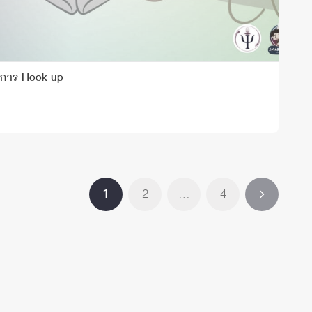
การ Hook up
1
2
…
4