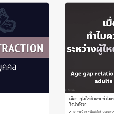
เมื่ออายุไม่ใช่ตัวเลข ทำไมค
จึงน่ากังวล
อาจารย์ ดร.รพินท์ภัทร์ ยอดหล่อ