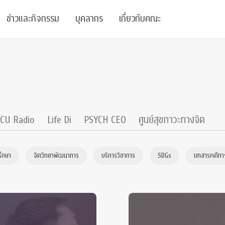
ข่าวและกิจกรรม
บุคลากร
เกี่ยวกับคณะ
ย
ความรู้
ข่าวทั้งหมด
คณาจารย์
พันธกิจ
สนับสนุน
การวิชาการ
ข่าวประชาสัมพันธ์
เจ้าหน้าที่
สมาคมนิสิตเก่า
บัณฑิตศึกษา
 Stats Clinic
เสวนาและบรรยายพิเศษ
นักวิจัยหลังปริญญาเอก
เชิดชูศิษย์เก่า
CU Radio
Life Di
PSYCH CEO
ศูนย์สุขภาวะทางจิต
หลักสูตรปริญญาโทและ
ปริญญาเอก
าร
์สุขภาวะทางจิต
โครงการอบรม
ผู้บริหาร
บริจาค
รึกษา
จิตวิทยาพัฒนาการ
บริการวิชาการ
SDGs
บทสารคดีทาง
รระดับนานาชาติ
์จิตวิทยาเพื่อประสิทธิภาพองค์กร
ตำแหน่งงาน
รายงานประจำปี
 Di
ติดต่อเรา
s
Radio
Intranet