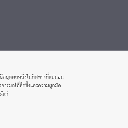
ออีกบุคคลหนึ่งในทิศทางที่แน่นอน
อารมณ์ที่ลึกซึ้งและความผูกมัด
้แก่