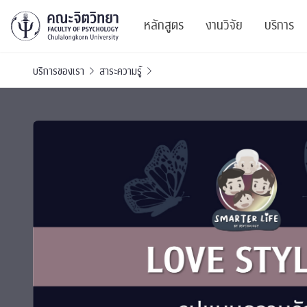
หลักสูตร
งานวิจัย
บริการ
บริการของเรา
สาระความรู้
ศูนย์และกลุ่มวิจั
สาระ
ทรัพยากรและสิ่ง
บริ
ปริญญาบัณฑิต
ผลงานตีพิมพ์
PSY
หลักสูตรปริญญาตรี
งานประชุมวิชาก
ศูนย
งานประชุมวิชากา
ศูนย
TICP 2023
Life
นิสิตปัจจุบัน
SSBW Activitie
CU 