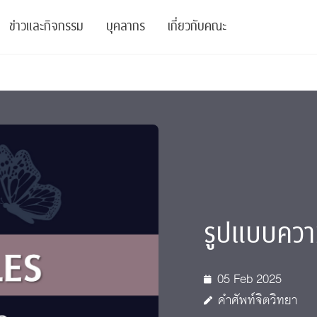
ข่าวและกิจกรรม
บุคลากร
เกี่ยวกับคณะ
ย
ความรู้
ข่าวทั้งหมด
คณาจารย์
พันธกิจ
สนับสนุน
การวิชาการ
ข่าวประชาสัมพันธ์
เจ้าหน้าที่
สมาคมนิสิตเก่า
บัณฑิตศึกษา
 Stats Clinic
เสวนาและบรรยายพิเศษ
นักวิจัยหลังปริญญาเอก
เชิดชูศิษย์เก่า
หลักสูตรปริญญาโทและ
ปริญญาเอก
าร
์สุขภาวะทางจิต
โครงการอบรม
ผู้บริหาร
บริจาค
รูปแบบความ
รระดับนานาชาติ
์จิตวิทยาเพื่อประสิทธิภาพองค์กร
ตำแหน่งงาน
รายงานประจำปี
 Di
ติดต่อเรา
05 Feb 2025
s
Radio
Intranet
คำศัพท์จิตวิทยา