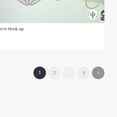
การ Hook up
1
2
…
4