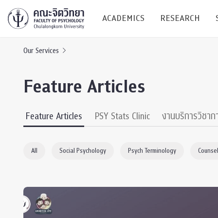
ACADEMICS
RESEARCH
Our Services
Research C
Feature Articles
Resources &
Undergraduate
Research P
Feature Articles
PSY Stats Clinic
งานบริการวิชาก
Bachelor of Science
(B.Sc.)
Conferenc
All
Social Psychology
Psych Terminology
Counsel
Internatio
TICP 2023
Current Students
SSBW Activi