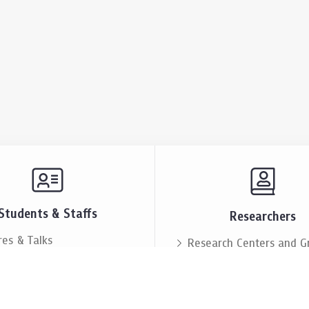
Students & Staffs
Researchers
res & Talks
Research Centers and G
ts & Announcement
Resources & Facilities
i Society
Lectures & Talks
eople