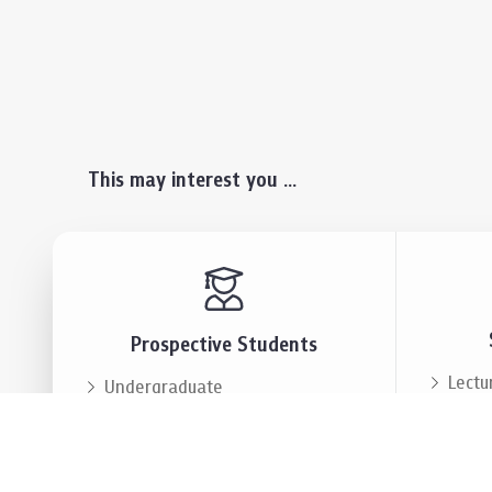
This may interest you ...
Prospective Students
Lectu
Undergraduate
Even
Graduate
Alumn
Events & Announcement
Our P