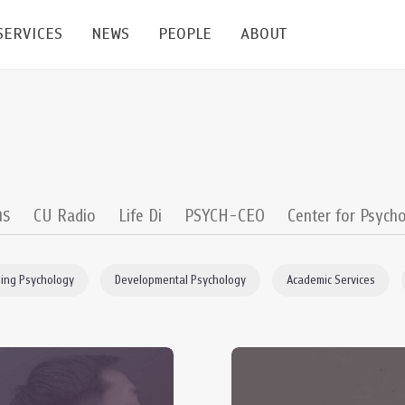
SERVICES
NEWS
PEOPLE
ABOUT
enters and Groups
Feature Articles
All News
Faculty
Our Mission
 Facilities
Academic Service
Events & Announcement
Staffs
Alumni
Graduate
ublications
PSY Stats Clinic
Lectures & Talks
Post-docs
เชิดชูศิษย์เก่า
าร
CU Radio
Life Di
PSYCH-CEO
Center for Psycho
Master's and PhD
e
Wellness Center
Workshops
Management
Giving
ing Psychology
Developmental Psychology
Academic Services
nal Conference & Symposium
Psychological Center for Effective Organization
Jobs
Annual Reports
Life Di
Contact Us
ties
CU Radio
Intranet