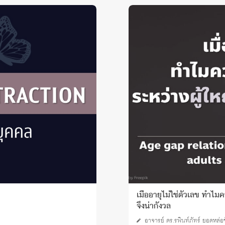
เมื่ออายุไม่ใช่ตัวเลข ทำไมค
จึงน่ากังวล
อาจารย์ ดร.รพินท์ภัทร์ ยอดหล่อ