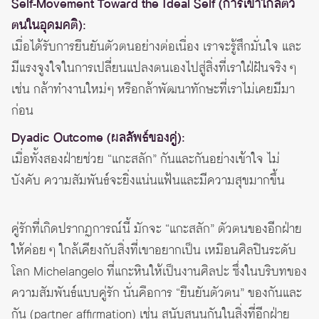
Self-Movement Toward the Ideal Self (การเข้าใกล้ตัว
ตนในอุดมคติ):
เมื่อได้รับการยืนยันตัวตนอย่างต่อเนื่อง เราจะรู้สึกมั่นใจ และ
มีแรงจูงใจในการเปลี่ยนแปลงตนเองไปสู่สิ่งที่เราใฝ่ฝันจริง ๆ
เช่น กล้าทำงานใหม่ๆ หรือกล้าพัฒนาทักษะที่เราไม่เคยมีมา
ก่อน
Dyadic Outcome (ผลลัพธ์ของคู่):
เมื่อทั้งสองฝ่ายช่วย “แกะสลัก” กันและกันอย่างเข้าใจ ไม่
บังคับ ความสัมพันธ์จะยิ่งแน่นแฟ้นและมีความสุขมากขึ้น
คู่รักที่เกิดปรากฏการณ์นี้ มักจะ “แกะสลัก” ตัวตนของอีกฝ่าย
ให้ค่อย ๆ ใกล้เคียงกับสิ่งที่เขาอยากเป็น เหมือนศิลปินระดับ
โลก Michelangelo ที่แกะหินให้เป็นงานศิลปะ ซึ่งในบริบทของ
ความสัมพันธ์แบบคู่รัก นั่นคือการ “ยืนยันตัวตน” ของกันและ
กัน (partner affirmation) เช่น สนับสนุนกันในสิ่งที่อีกฝ่าย