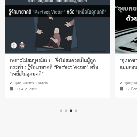
เพราะไม่สมบูรณ์แบบ...จึงไม่สมควรเป็นผู้ถูก
“อุเบกข
กระทำ : รู้จักมายาคติ “Perfect Victim” หรือ
แบบสอบถ
“เหยื่อในอุดมคติ”
คุณบุณยาพร อนะมาน
คุณอุษณี
09 Aug 2023
17 Fe