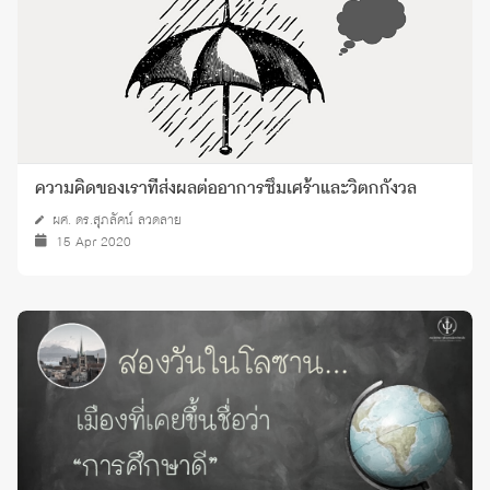
ความคิดของเราที่ส่งผลต่ออาการซึมเศร้าและวิตกกังวล
ผศ. ดร.สุภลัคน์ ลวดลาย
15 Apr 2020