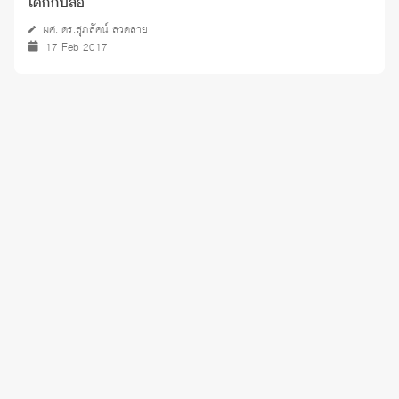
เด็กกับสื่อ
ผศ. ดร.สุภลัคน์ ลวดลาย
17 Feb 2017