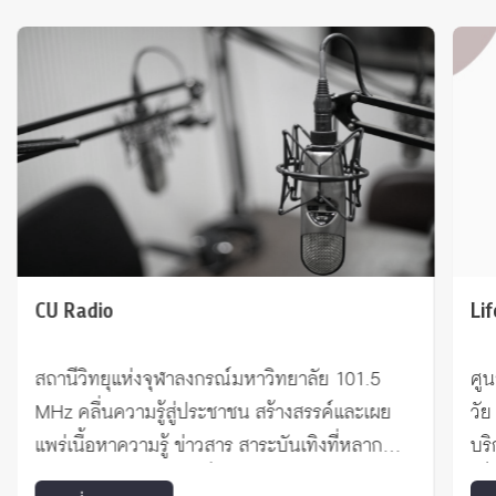
CU Radio
Lif
สถานีวิทยุแห่งจุฬาลงกรณ์มหาวิทยาลัย 101.5
ศู
MHz คลื่นความรู้สู่ประชาชน สร้างสรรค์และเผย
วัย
แพร่เนื้อหาความรู้ ข่าวสาร สาระบันเทิงที่หลาก
บริ
หลายอย่างมีคุณภาพเพื่อสนับสนุนการเรียนรู้
เพื