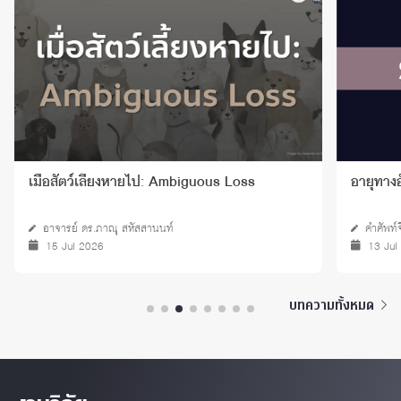
เมื่อสัตว์เลี้ยงหายไป: Ambiguous Loss
อายุทางอ
อาจารย์ ดร.ภาณุ สหัสสานนท์
คำศัพท์
15 Jul 2026
13 Jul
บทความทั้งหมด