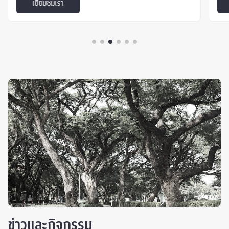
เยี่ยมชมเรา
ตลอดชีวิตให้แก่ประชาชน
พั
ข่าวและกิจกรรม