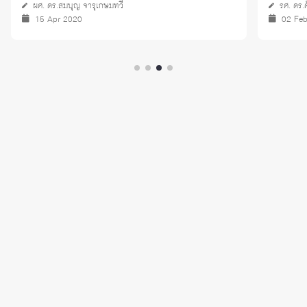
ผศ. ดร.สมบุญ จารุเกษมทวี
รศ. ดร.
15 Apr 2020
02 Fe