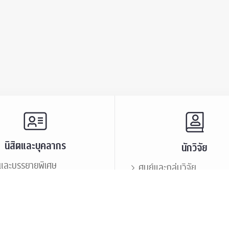
นิสิตและบุคลากร
นักวิจัย
และบรรยายพิเศษ
ศูนย์และกลุ่มวิจัย
ะชาสัมพันธ์
ทรัพยากรและสิ่งสนับสนุนก
นิสิตเก่า
เสวนาและบรรยายพิเศษ
กร
บุคลากร