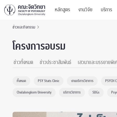
หลักสูตร
งานวิจัย
บริการ
ข่าวและกิจกรรม
ศูนย์และกลุ่มวิจั
สาระ
โครงการอบรม
ทรัพยากรและสิ่ง
บริ
ปริญญาบัณฑิต
ผลงานตีพิมพ์
PSY
ข่าวทั้งหมด
ข่าวประชาสัมพันธ์
เสวนาและบรรยายพิเ
หลักสูตรปริญญาตรี
งานประชุมวิชาก
ศูนย
ทั้งหมด
PSY Stats Clinic
งานบริการวิชาการ
PSYCH 
งานประชุมวิชากา
ศูนย
Chulalongkorn University
บริการวิชาการ
SDGs
Psy
TICP 2023
Life
นิสิตปัจจุบัน
SSBW Activitie
CU 