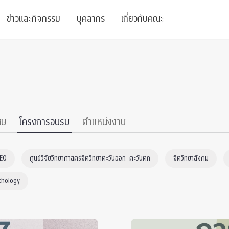
ข่าวและกิจกรรม
บุคลากร
เกี่ยวกับคณะ
ย
ความรู้
ข่าวทั้งหมด
คณาจารย์
พันธกิจ
สนับสนุน
การวิชาการ
ข่าวประชาสัมพันธ์
เจ้าหน้าที่
สมาคมนิสิตเก่า
บัณฑิตศึกษา
 Stats Clinic
เสวนาและบรรยายพิเศษ
นักวิจัยหลังปริญญาเอก
เชิดชูศิษย์เก่า
ศษ
โครงการอบรม
ตำแหน่งงาน
หลักสูตรปริญญาโทและ
ปริญญาเอก
าร
์สุขภาวะทางจิต
โครงการอบรม
ผู้บริหาร
บริจาค
CEO
ศูนย์วิจัยวิทยาศาสตร์จิตวิทยาตะวันออก-ตะวันตก
จิตวิทยาสังคม
รระดับนานาชาติ
์จิตวิทยาเพื่อประสิทธิภาพองค์กร
ตำแหน่งงาน
รายงานประจำปี
chology
 Di
ติดต่อเรา
s
Radio
Intranet