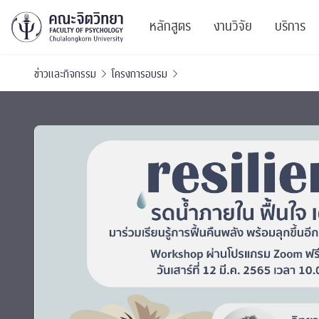
หลักสูตร
งานวิจัย
บริการ
ข่าวและกิจกรรม
โครงการอบรม
ศูนย์และกลุ่มวิจั
สาระ
ทรัพยากรและสิ่ง
บริ
ปริญญาบัณฑิต
ผลงานตีพิมพ์
PSY
หลักสูตรปริญญาตรี
งานประชุมวิชาก
ศูนย
งานประชุมวิชากา
ศูนย
TICP 2023
Life
นิสิตปัจจุบัน
SSBW Activitie
CU 