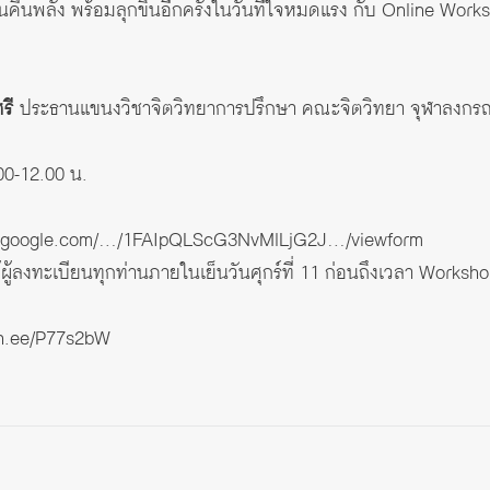
นคืนพลัง พร้อมลุกขึ้นอีกครั้งในวันที่ใจหมดแรง กับ Online Worksh
รี
ประธานแขนงวิชาจิตวิทยาการปรึกษา คณะจิตวิทยา จุฬาลงกรณ
.00-12.00 น.
cs.google.com/…/1FAIpQLScG3NvMlLjG2J…/viewform
ผู้ลงทะเบียนทุกท่านภายในเย็นวันศุกร์ที่ 11 ก่อนถึงเวลา Worksh
lin.ee/P77s2bW