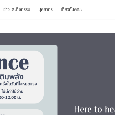
ข่าวและกิจกรรม
บุคลากร
เกี่ยวกับคณะ
ย
ความรู้
ข่าวทั้งหมด
คณาจารย์
พันธกิจ
สนับสนุน
การวิชาการ
ข่าวประชาสัมพันธ์
เจ้าหน้าที่
สมาคมนิสิตเก่า
บัณฑิตศึกษา
 Stats Clinic
เสวนาและบรรยายพิเศษ
นักวิจัยหลังปริญญาเอก
เชิดชูศิษย์เก่า
หลักสูตรปริญญาโทและ
ปริญญาเอก
าร
์สุขภาวะทางจิต
โครงการอบรม
ผู้บริหาร
บริจาค
รระดับนานาชาติ
์จิตวิทยาเพื่อประสิทธิภาพองค์กร
ตำแหน่งงาน
รายงานประจำปี
 Di
ติดต่อเรา
Here to he
s
Radio
Intranet