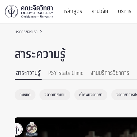
หลักสูตร
งานวิจัย
บริการ
บริการของเรา
ศูนย์และกลุ่มวิจั
สาระ
สาระความรู้
ทรัพยากรและสิ่ง
บริ
ปริญญาบัณฑิต
ผลงานตีพิมพ์
PSY
สาระความรู้
PSY Stats Clinic
งานบริการวิชาการ
หลักสูตรปริญญาตรี
งานประชุมวิชาก
ศูนย
ทั้งหมด
จิตวิทยาสังคม
คำศัพท์จิตวิทยา
จิตวิทยาการป
งานประชุมวิชากา
ศูนย
TICP 2023
Life
นิสิตปัจจุบัน
SSBW Activitie
CU 