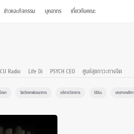
ข่าวและกิจกรรม
บุคลากร
เกี่ยวกับคณะ
ย
ความรู้
ข่าวทั้งหมด
คณาจารย์
พันธกิจ
สนับสนุน
การวิชาการ
ข่าวประชาสัมพันธ์
เจ้าหน้าที่
สมาคมนิสิตเก่า
บัณฑิตศึกษา
 Stats Clinic
เสวนาและบรรยายพิเศษ
นักวิจัยหลังปริญญาเอก
เชิดชูศิษย์เก่า
CU Radio
Life Di
PSYCH CEO
ศูนย์สุขภาวะทางจิต
หลักสูตรปริญญาโทและ
ปริญญาเอก
าร
์สุขภาวะทางจิต
โครงการอบรม
ผู้บริหาร
บริจาค
รึกษา
จิตวิทยาพัฒนาการ
บริการวิชาการ
SDGs
บทสารคดีทาง
รระดับนานาชาติ
์จิตวิทยาเพื่อประสิทธิภาพองค์กร
ตำแหน่งงาน
รายงานประจำปี
 Di
ติดต่อเรา
s
Radio
Intranet