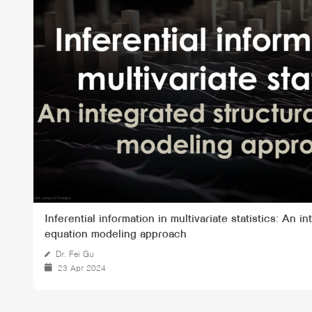
ทุนและรางวัล
Inferential information in multivariate statistics: An i
equation modeling approach
Dr. Fei Gu
23 Apr 2024