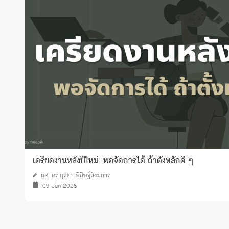
ทุนและรางวัล
เครียดงานหลังปีใหม่: พอจัดการได้ ถ้าตั้งหลักดี ๆ
ผศ. ดร.กุลยา พิสิษฐ์สังฆการ
09 Jan 2025