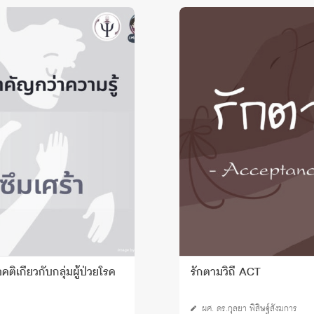
เกี่ยวกับกลุ่มผู้ป่วยโรค
รักตามวิถี ACT
ผศ. ดร.กุลยา พิสิษฐ์สังฆการ