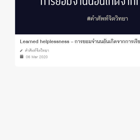
Learned helplessness – การยอมจำนนอันเกิดจากการเรียน
คำศัพท์จิตวิทยา
06 Mar 2020