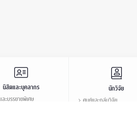
นิสิตและบุคลากร
นักวิจัย
และบรรยายพิเศษ
ศูนย์และกลุ่มวิจัย
ะชาสัมพันธ์
ทรัพยากรและสิ่งสนับสนุนก
นิสิตเก่า
เสวนาและบรรยายพิเศษ
กร
บุคลากร