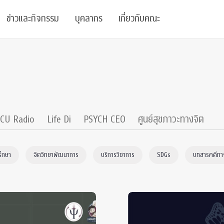
ข่าวและกิจกรรม
บุคลากร
เกี่ยวกับคณะ
ย
ความรู้
ข่าวทั้งหมด
คณาจารย์
พันธกิจ
สนับสนุน
การวิชาการ
ข่าวประชาสัมพันธ์
เจ้าหน้าที่
สมาคมนิสิตเก่า
บัณฑิตศึกษา
 Stats Clinic
เสวนาและบรรยายพิเศษ
นักวิจัยหลังปริญญาเอก
เชิดชูศิษย์เก่า
CU Radio
Life Di
PSYCH CEO
ศูนย์สุขภาวะทางจิต
หลักสูตรปริญญาโทและ
ปริญญาเอก
าร
์สุขภาวะทางจิต
โครงการอบรม
ผู้บริหาร
บริจาค
รึกษา
จิตวิทยาพัฒนาการ
บริการวิชาการ
SDGs
บทสารคดีทาง
รระดับนานาชาติ
์จิตวิทยาเพื่อประสิทธิภาพองค์กร
ตำแหน่งงาน
รายงานประจำปี
 Di
ติดต่อเรา
s
Radio
Intranet