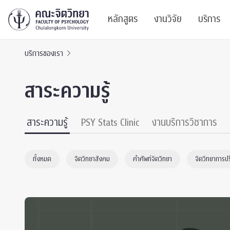
หลักสูตร
งานวิจัย
บริการ
บริการของเรา
ศูนย์และกลุ่มวิจั
สาระ
สาระความรู้
ทรัพยากรและสิ่ง
บริ
ปริญญาบัณฑิต
ผลงานตีพิมพ์
PSY
สาระความรู้
PSY Stats Clinic
งานบริการวิชาการ
หลักสูตรปริญญาตรี
งานประชุมวิชาก
ศูนย
ทั้งหมด
จิตวิทยาสังคม
คำศัพท์จิตวิทยา
จิตวิทยาการป
งานประชุมวิชากา
ศูนย
TICP 2023
Life
นิสิตปัจจุบัน
SSBW Activitie
CU 