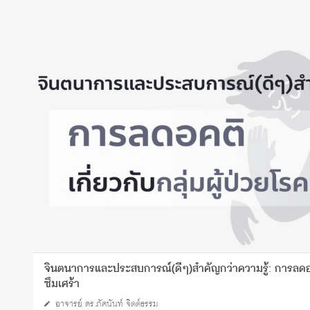
จินตนาการและประสบการณ์(ดีๆ)สำคัญกว่าความรู้: การลดอคติ
ซึมเศร้า
อาจารย์ ดร.ภัคนันท์ จิตต์ธรรม