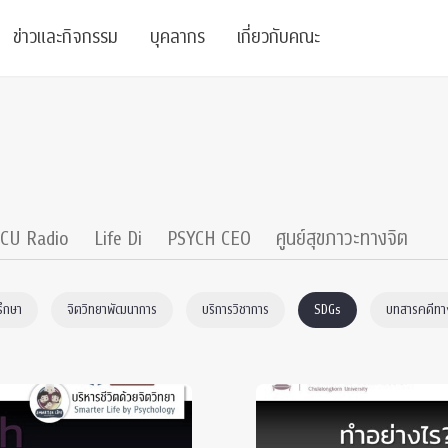
ข่าวและกิจกรรม
บุคลากร
เกี่ยวกับคณะ
ย
ความรู้
ข่าวทั้งหมด
คณาจารย์
พันธกิจ
สนับสนุน
การวิชาการ
ข่าวประชาสัมพันธ์
เจ้าหน้าที่
สมาคมนิสิตเก่า
บัณฑิตศึกษา
 Stats Clinic
เสวนาและบรรยายพิเศษ
นักวิจัยหลังปริญญาเอก
เชิดชูศิษย์เก่า
CU Radio
Life Di
PSYCH CEO
ศูนย์สุขภาวะทางจิต
หลักสูตรปริญญาโทและ
ปริญญาเอก
าร
์สุขภาวะทางจิต
โครงการอบรม
ผู้บริหาร
บริจาค
รึกษา
จิตวิทยาพัฒนาการ
บริการวิชาการ
SDGs
บทสารคดีทาง
รระดับนานาชาติ
์จิตวิทยาเพื่อประสิทธิภาพองค์กร
ตำแหน่งงาน
รายงานประจำปี
 Di
ติดต่อเรา
s
Radio
Intranet