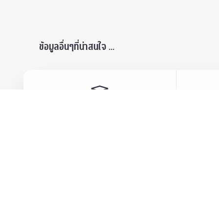
ข้อมูลอื่นๆที่น่าสนใจ ...
ผู้สนใจเข้าศึกษา
เสวนา
ปริญญาบัณฑิต
ข่าวปร
บัณฑิตศึกษา
สมาคม
ข่าวประชาสัมพันธ์
บุคลา