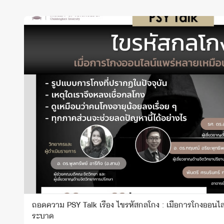
ถอดความ PSY Talk เรื่อง ไขรหัสกลโกง : เมื่อการโกงออนไ
ระบาด