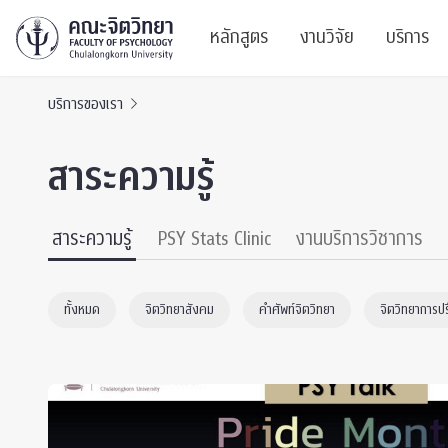
หลักสูตร
งานวิจัย
บริการ
บริการของเรา
ศูนย์และกลุ่มวิจั
สาระ
สาระความรู้
ทรัพยากรและสิ่ง
บริ
ปริญญาบัณฑิต
ผลงานตีพิมพ์
PSY
สาระความรู้
PSY Stats Clinic
งานบริการวิชาการ
หลักสูตรปริญญาตรี
งานประชุมวิชาก
ศูนย
ทั้งหมด
จิตวิทยาสังคม
คำศัพท์จิตวิทยา
จิตวิทยาการป
งานประชุมวิชากา
ศูนย
TICP 2023
Life
นิสิตปัจจุบัน
SSBW Activitie
CU 