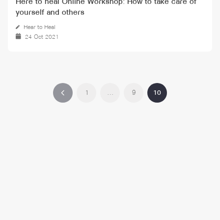
Here to heal Online Workshop: How to take care of
yourself and others
Hear to Heal
24 Oct 2021
1
…
9
10