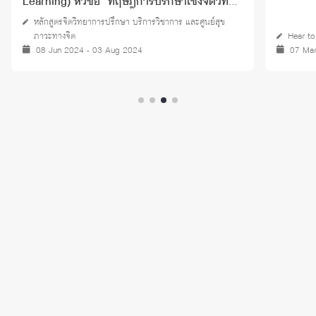
Learning) หัวข้อ “ทฤษฎีการปรึกษาเชิงจิตวิทยา
และจิตบำบัด (THEORIES OF COUNSELING
หลักสูตรจิตวิทยาการปรึกษา บริการวิชาการ และศูนย์สุข
AND PSYCHOTHERAPY)” ปี 2567
ภาวะทางจิต
Hear to
08 Jun 2024 - 03 Aug 2024
07 Ma