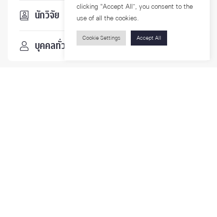
clicking “Accept All”, you consent to the
นักวิจัย
use of all the cookies.
Cookie Settings
Accept All
บุคคลทั่วไป
ติดตามเรา
รายละเอียดเพิ่มเติมเกี่ยวกับคณะ ติดตามข่าวสารคณะ
Phone
0-2218-1185
Email
psy@chula.ac.th