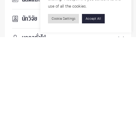
use of all the cookies.
นักวิจัย
Cookie Settings
Accept All
บุคคลทั่วไป
ติดตามเรา
รายละเอียดเพิ่มเติมเกี่ยวกับคณะ ติดตามข่าวสารคณะ
Phone
0-2218-1185
Email
psy@chula.ac.th