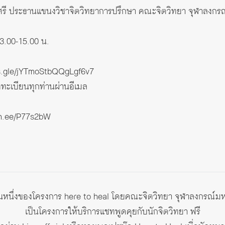
ศรี ประธานแขนงวิชาจิตวิทยาการปรึกษา คณะจิตวิทยา จุฬาลงกร
13.00-15.00 น.
ms.gle/jYTmoStbQQgLgf6v7
งทะเบียนทุกท่านผ่านอีเมล
lin.ee/P77s2bW
วนหนึ่งของโครงการ here to heal โดยคณะจิตวิทยา จุฬาลงกรณ์ม
เป็นโครงการให้บริการแชทพูดคุยกับนักจิตวิทยา ฟรี