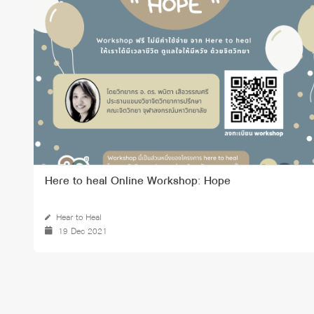
Here to heal Online Workshop: Hope
Hear to Heal
19 Dec 2021