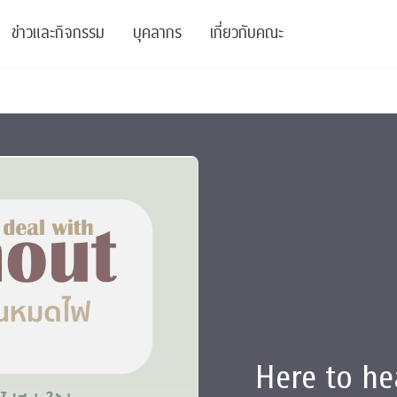
ข่าวและกิจกรรม
บุคลากร
เกี่ยวกับคณะ
ย
ความรู้
ข่าวทั้งหมด
คณาจารย์
พันธกิจ
สนับสนุน
การวิชาการ
ข่าวประชาสัมพันธ์
เจ้าหน้าที่
สมาคมนิสิตเก่า
บัณฑิตศึกษา
 Stats Clinic
เสวนาและบรรยายพิเศษ
นักวิจัยหลังปริญญาเอก
เชิดชูศิษย์เก่า
หลักสูตรปริญญาโทและ
ปริญญาเอก
าร
์สุขภาวะทางจิต
โครงการอบรม
ผู้บริหาร
บริจาค
รระดับนานาชาติ
์จิตวิทยาเพื่อประสิทธิภาพองค์กร
ตำแหน่งงาน
รายงานประจำปี
 Di
ติดต่อเรา
Here to h
s
Radio
Intranet