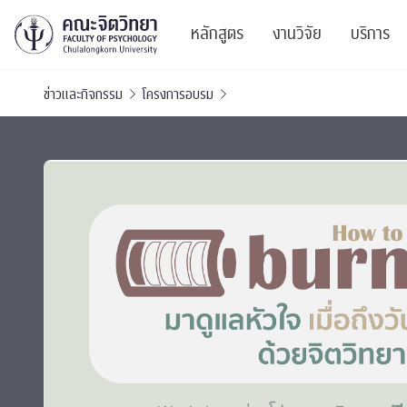
หลักสูตร
งานวิจัย
บริการ
ข่าวและกิจกรรม
โครงการอบรม
ศูนย์และกลุ่มวิจั
สาระ
ทรัพยากรและสิ่ง
บริ
ปริญญาบัณฑิต
ผลงานตีพิมพ์
PSY
หลักสูตรปริญญาตรี
งานประชุมวิชาก
ศูนย
งานประชุมวิชากา
ศูนย
TICP 2023
Life
นิสิตปัจจุบัน
SSBW Activitie
CU 