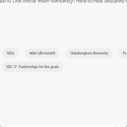
่อผ่าน Line official หรือทางเพจเฟซบุ๊ก
Here-to-Heal
เพื่อนัดหมา
SDGs
พนิตา เสือวรรณศรี
Chulalongkorn University
Ps
SDG 17 : Partnerships for the goals