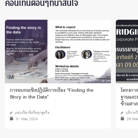
คอนเท็นต์อื่นๆที่น่าสนใจ
การอบรมเชิงปฏิบัติการเรื่อง “Finding the
โครงการก
Story in the Data”
ฐานและม
ข้ามศาส
แขนงวิชาจิตวิทยาธุรกิจ
บริการว
31 May 2024
29 Ma