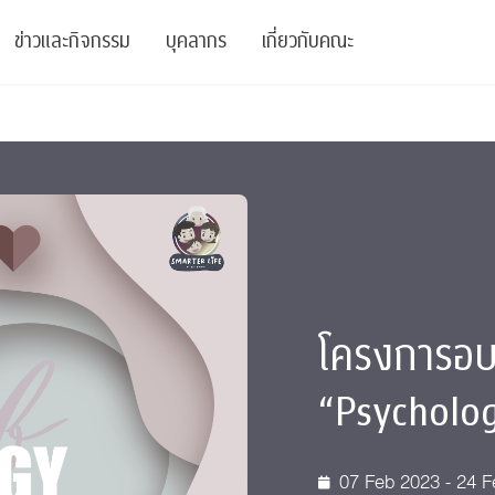
ข่าวและกิจกรรม
บุคลากร
เกี่ยวกับคณะ
ย
ความรู้
ข่าวทั้งหมด
คณาจารย์
พันธกิจ
สนับสนุน
การวิชาการ
ข่าวประชาสัมพันธ์
เจ้าหน้าที่
สมาคมนิสิตเก่า
บัณฑิตศึกษา
 Stats Clinic
เสวนาและบรรยายพิเศษ
นักวิจัยหลังปริญญาเอก
เชิดชูศิษย์เก่า
หลักสูตรปริญญาโทและ
ปริญญาเอก
าร
์สุขภาวะทางจิต
โครงการอบรม
ผู้บริหาร
บริจาค
โครงการอบร
รระดับนานาชาติ
์จิตวิทยาเพื่อประสิทธิภาพองค์กร
ตำแหน่งงาน
รายงานประจำปี
“Psycholog
 Di
ติดต่อเรา
s
Radio
Intranet
07 Feb 2023 - 24 