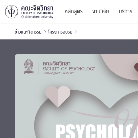
หลักสูตร
งานวิจัย
บริการ
ข่าวและกิจกรรม
โครงการอบรม
ศูนย์และกลุ่มวิจั
สาระ
ทรัพยากรและสิ่ง
บริ
ปริญญาบัณฑิต
ผลงานตีพิมพ์
PSY
หลักสูตรปริญญาตรี
งานประชุมวิชาก
ศูนย
งานประชุมวิชากา
ศูนย
TICP 2023
Life
นิสิตปัจจุบัน
SSBW Activitie
CU 