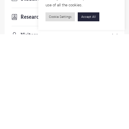
use of all the cookies.
Researchers
Cookie Settings
Accept All
Visitors
Contact Us
For more information please contact
Phone
+66-2218-1185
Email
psy@chula.ac.th