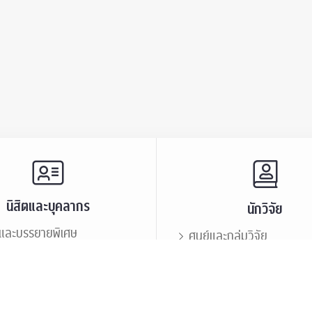
นิสิตและบุคลากร
นักวิจัย
และบรรยายพิเศษ
ศูนย์และกลุ่มวิจัย
ะชาสัมพันธ์
ทรัพยากรและสิ่งสนับสนุนก
นิสิตเก่า
เสวนาและบรรยายพิเศษ
กร
บุคลากร