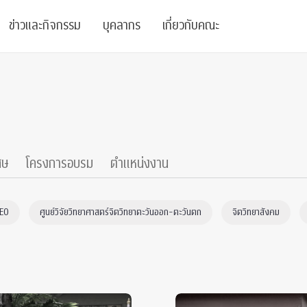
ข่าวและกิจกรรม
บุคลากร
เกี่ยวกับคณะ
ย
ความรู้
ข่าวทั้งหมด
คณาจารย์
พันธกิจ
สนับสนุน
การวิชาการ
ข่าวประชาสัมพันธ์
เจ้าหน้าที่
สมาคมนิสิตเก่า
บัณฑิตศึกษา
 Stats Clinic
เสวนาและบรรยายพิเศษ
นักวิจัยหลังปริญญาเอก
เชิดชูศิษย์เก่า
ศษ
โครงการอบรม
ตำแหน่งงาน
หลักสูตรปริญญาโทและ
ปริญญาเอก
าร
์สุขภาวะทางจิต
โครงการอบรม
ผู้บริหาร
บริจาค
CEO
ศูนย์วิจัยวิทยาศาสตร์จิตวิทยาตะวันออก-ตะวันตก
จิตวิทยาสังคม
รระดับนานาชาติ
์จิตวิทยาเพื่อประสิทธิภาพองค์กร
ตำแหน่งงาน
รายงานประจำปี
 Di
ติดต่อเรา
s
Radio
Intranet