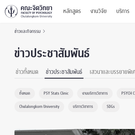
หลักสูตร
งานวิจัย
บริการ
ข่าวและกิจกรรม
ศูนย์และกลุ่มวิจั
สาระ
ข่าวประชาสัมพันธ์
ทรัพยากรและสิ่ง
บริ
ปริญญาบัณฑิต
ผลงานตีพิมพ์
PSY
ข่าวทั้งหมด
ข่าวประชาสัมพันธ์
เสวนาและบรรยายพิเ
หลักสูตรปริญญาตรี
งานประชุมวิชาก
ศูนย
ทั้งหมด
PSY Stats Clinic
งานบริการวิชาการ
PSYCH 
งานประชุมวิชากา
ศูนย
Chulalongkorn University
บริการวิชาการ
SDGs
TICP 2023
Life
นิสิตปัจจุบัน
SSBW Activitie
CU 