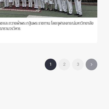
มโภชและถวายผ้าพระกฐินพระราชทาน โดยจุฬาลงกรณ์มหาวิทยาลัย
ฒารามวรวิหาร
1
2
3