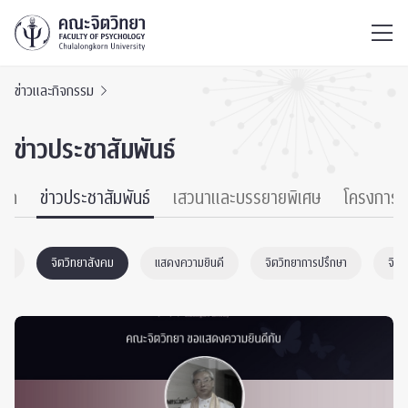
ไทย
EN
/
ข่าวและกิจกรรม
ข่าวประชาสัมพันธ์
หมด
ข่าวประชาสัมพันธ์
เสวนาและบรรยายพิเศษ
โครงการ
นตก
จิตวิทยาสังคม
แสดงความยินดี
จิตวิทยาการปรึกษา
จิต