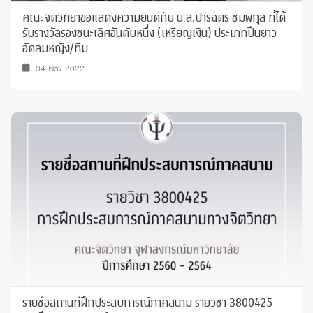
คณะจิตวิทยาขอแสดงความยินดี​กับ น.ส.ปาริฉัตร​ ชมพิกุล​ ที่ได้
รับรางวัลรองชนะเลิศ​อันดับหนึ่ง​ (เหรียญเงิน)​ ประเภทปืนยาว
อัดลมหญิง/ทีม
04 Nov 2022
รายชื่อสถานที่ฝึกประสบการณ์ภาคสนาม รายวิชา 3800425