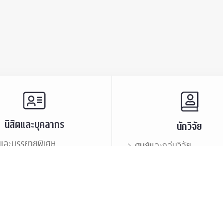
นิสิตและบุคลากร
นักวิจัย
และบรรยายพิเศษ
ศูนย์และกลุ่มวิจัย
ะชาสัมพันธ์
ทรัพยากรและสิ่งสนับสนุนก
นิสิตเก่า
เสวนาและบรรยายพิเศษ
กร
บุคลากร