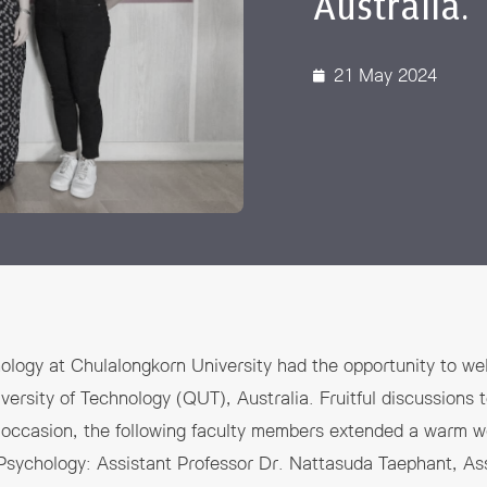
Australia.
21 May 2024
ology at Chulalongkorn University had the opportunity to w
rsity of Technology (QUT), Australia. Fruitful discussions t
l occasion, the following faculty members extended a warm w
Psychology: Assistant Professor Dr. Nattasuda Taephant, Ass