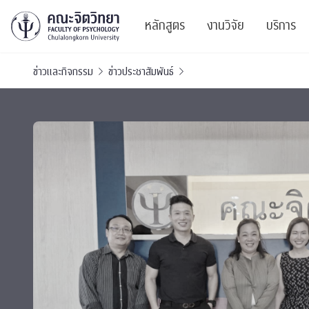
หลักสูตร
งานวิจัย
บริการ
ข่าวและกิจกรรม
ข่าวประชาสัมพันธ์
ศูนย์และกลุ่มวิจั
สาระ
ทรัพยากรและสิ่ง
บริ
ปริญญาบัณฑิต
ผลงานตีพิมพ์
PSY
หลักสูตรปริญญาตรี
งานประชุมวิชาก
ศูนย
งานประชุมวิชากา
ศูนย
TICP 2023
Life
นิสิตปัจจุบัน
SSBW Activitie
CU 