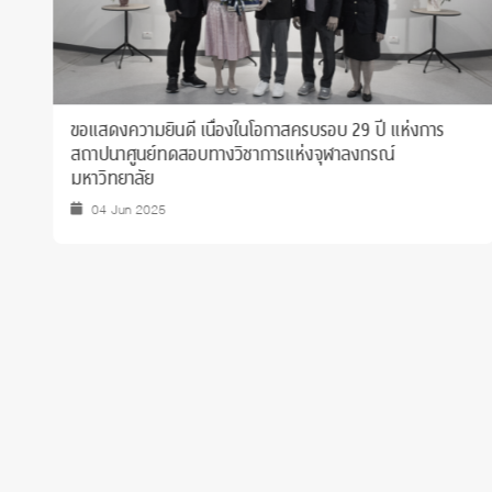
ขอแสดงความยินดีกับ ศ. ดร.อรัญญา ตุ้ยคำภีร์ ที่ได้รับมอบ
เข็มเชิดชูเกียรติ "คุมประพฤติสดุดี" ชั้นที่ 3 เหรียญทองแดง
14 Mar 2025