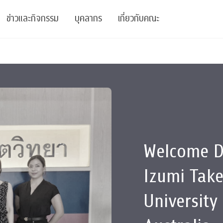
ข่าวและกิจกรรม
บุคลากร
เกี่ยวกับคณะ
ย
ความรู้
ข่าวทั้งหมด
คณาจารย์
พันธกิจ
สนับสนุน
การวิชาการ
ข่าวประชาสัมพันธ์
เจ้าหน้าที่
สมาคมนิสิตเก่า
บัณฑิตศึกษา
 Stats Clinic
เสวนาและบรรยายพิเศษ
นักวิจัยหลังปริญญาเอก
เชิดชูศิษย์เก่า
หลักสูตรปริญญาโทและ
ปริญญาเอก
าร
์สุขภาวะทางจิต
โครงการอบรม
ผู้บริหาร
บริจาค
Welcome D
รระดับนานาชาติ
์จิตวิทยาเพื่อประสิทธิภาพองค์กร
ตำแหน่งงาน
รายงานประจำปี
Izumi Tak
 Di
ติดต่อเรา
University
s
Radio
Intranet