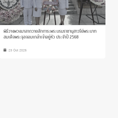
คณะจิตวิทยาเข้าพบท่านอธิการบดี เนื่องในโอกาสสวัสดีปีใหม่
พ
พ.ศ. 2567
ส
15 Jan 2024