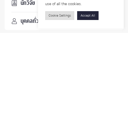
นักวิจัย
use of all the cookies.
Cookie Settings
Accept All
บุคคลทั่วไป
ติดตามเรา
รายละเอียดเพิ่มเติมเกี่ยวกับคณะ ติดตามข่าวสารคณะ
Phone
0-2218-1185
Email
psy@chula.ac.th
Facebook
Psychology CU