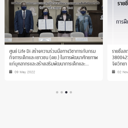
ศูนย์ Life Di สร้างความร่วมมือทางวิชาการกับกรม
รายชื่อส
กิจการเด็กและเยาวชน (ดย.) ในการพัฒนาศักยภาพ
380042
แก่บุคลากรและสร้างเสริมพัฒนาการเด็กและ
จิตวิทยา
เยาวชนไทย
09 May 2022
02 No