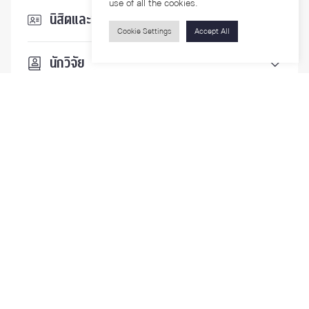
use of all the cookies.
นิสิตและบุคลากร
Cookie Settings
Accept All
นักวิจัย
บุคคลทั่วไป
ติดตามเรา
รายละเอียดเพิ่มเติมเกี่ยวกับคณะ ติดตามข่าวสารคณะ
Phone
0-2218-1185