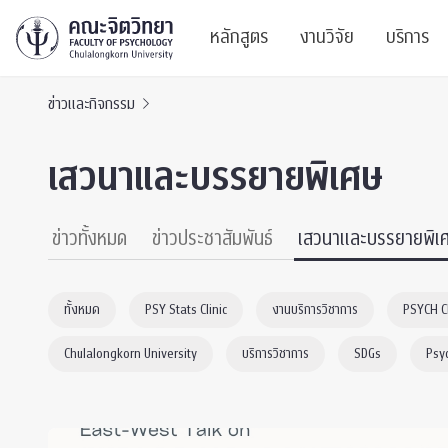
หลักสูตร
งานวิจัย
บริการ
ข่าวและกิจกรรม
ศูนย์และกลุ่มวิจั
สาระ
เสวนาและบรรยายพิเศษ
ทรัพยากรและสิ่ง
บริ
ปริญญาบัณฑิต
ผลงานตีพิมพ์
PSY
ข่าวทั้งหมด
ข่าวประชาสัมพันธ์
เสวนาและบรรยายพิเ
หลักสูตรปริญญาตรี
งานประชุมวิชาก
ศูนย
ทั้งหมด
PSY Stats Clinic
งานบริการวิชาการ
PSYCH 
งานประชุมวิชากา
ศูนย
Chulalongkorn University
บริการวิชาการ
SDGs
Psy
TICP 2023
Life
นิสิตปัจจุบัน
SSBW Activitie
CU 