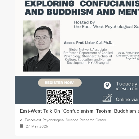
ทุนและรางวัล
East-West Talk On "Confucianism, Taoism, Buddhism 
East-West Psychological Science Research Center
27 May 2025