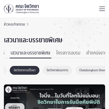
ไทย
EN
/
ข่าวและกิจกรรม
เสวนาและบรรยายพิเศษ
นธ์
เสวนาและบรรยายพิเศษ
โครงการอบรม
ตำแหน่งงาน
งคม
จิตวิทยาการปรึกษา
จิตวิทยาพัฒนาการ
Chulalongkorn Universi