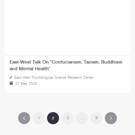
East-West Talk On "Confucianism, Taoism, Buddhism
and Mental Health"
East-West Psychological Science Research Center
27 May 2025
1
2
3
…
9