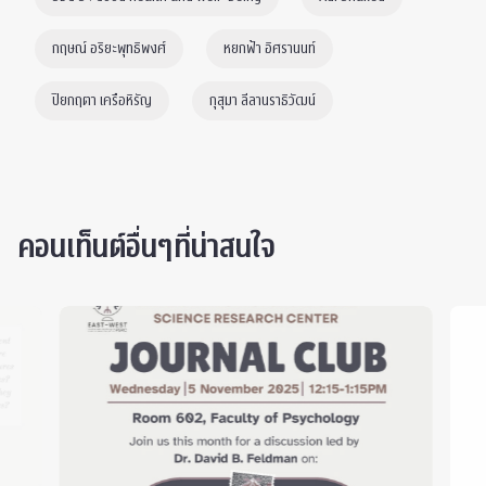
กฤษณ์ อริยะพุทธิพงศ์
หยกฟ้า อิศรานนท์
ปิยกฤตา เครือหิรัญ
กุสุมา ลีลานราธิวัฒน์
คอนเท็นต์อื่นๆที่น่าสนใจ