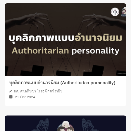
บุคลิกภาพแบบอำนาจนิยม (Authoritarian personality)
ผศ. ดร.อภิชญา ไชยวุฒิกรณ์วานิช
21 Oct 2024