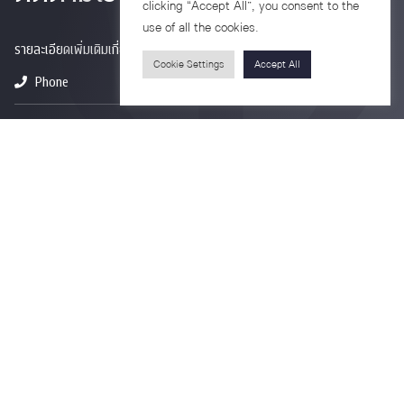
clicking “Accept All”, you consent to the
use of all the cookies.
รายละเอียดเพิ่มเติมเกี่ยวกับคณะ ติดตามข่าวสารคณะ
Cookie Settings
Accept All
Phone
0-2218-1185
Email
psy@chula.ac.th
Facebook
Psychology CU
LinkedIn
Faculty of Psychology
Youtube
Psy Talk by Faculty of Psychology Chula
อาคารบรมราชชนนีศรีศตพรรษ ชั้น 7