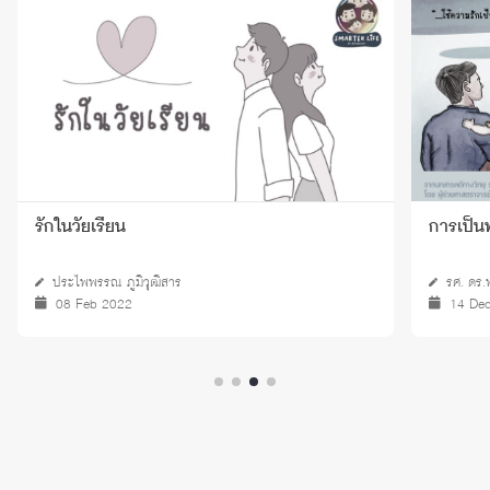
รักในวัยเรียน
การเป็น
ประไพพรรณ ภูมิวุฒิสาร
รศ. ดร.
08 Feb 2022
14 De