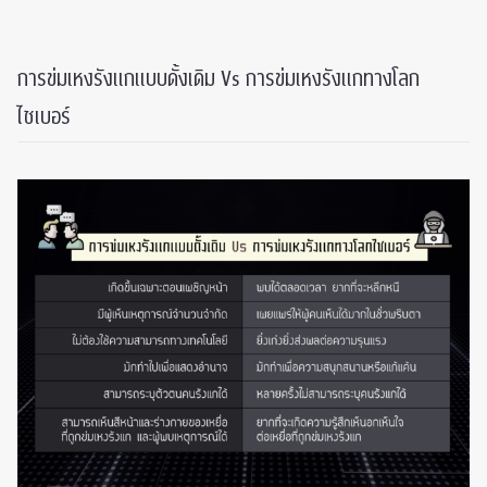
การข่มเหงรังแกแบบดั้งเดิม Vs การข่มเหงรังแกทางโลก
ไซเบอร์