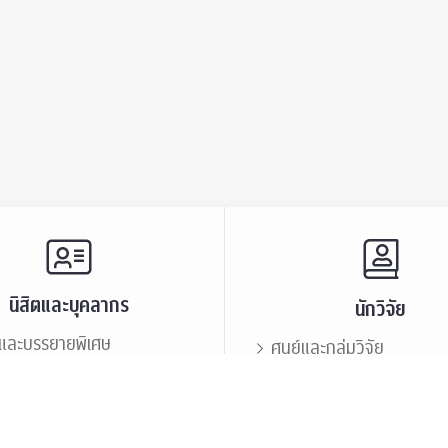
นิสิตและบุคลากร
นักวิจัย
และบรรยายพิเศษ
ศูนย์และกลุ่มวิจัย
ะชาสัมพันธ์
ทรัพยากรและสิ่งสนับสนุนก
นิสิตเก่า
เสวนาและบรรยายพิเศษ
กร
บุคลากร