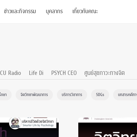
ข่าวและกิจกรรม
บุคลากร
เกี่ยวกับคณะ
ย
ความรู้
ข่าวทั้งหมด
คณาจารย์
พันธกิจ
สนับสนุน
การวิชาการ
ข่าวประชาสัมพันธ์
เจ้าหน้าที่
สมาคมนิสิตเก่า
บัณฑิตศึกษา
 Stats Clinic
เสวนาและบรรยายพิเศษ
นักวิจัยหลังปริญญาเอก
เชิดชูศิษย์เก่า
CU Radio
Life Di
PSYCH CEO
ศูนย์สุขภาวะทางจิต
หลักสูตรปริญญาโทและ
ปริญญาเอก
าร
์สุขภาวะทางจิต
โครงการอบรม
ผู้บริหาร
บริจาค
รึกษา
จิตวิทยาพัฒนาการ
บริการวิชาการ
SDGs
บทสารคดีทาง
รระดับนานาชาติ
์จิตวิทยาเพื่อประสิทธิภาพองค์กร
ตำแหน่งงาน
รายงานประจำปี
 Di
ติดต่อเรา
s
Radio
Intranet