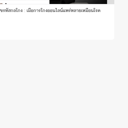
ไขรหัสกลโกง : เมื่อการโกงออนไลน์แพร่หลายเหมือนโรค