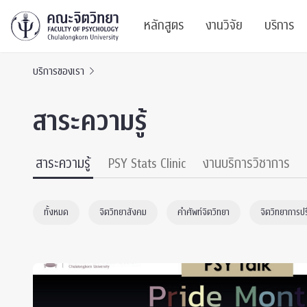
หลักสูตร
งานวิจัย
บริการ
บริการของเรา
ศูนย์และกลุ่มวิจั
สาระ
สาระความรู้
ทรัพยากรและสิ่ง
บริ
ปริญญาบัณฑิต
ผลงานตีพิมพ์
PSY
สาระความรู้
PSY Stats Clinic
งานบริการวิชาการ
หลักสูตรปริญญาตรี
งานประชุมวิชาก
ศูนย
ทั้งหมด
จิตวิทยาสังคม
คำศัพท์จิตวิทยา
จิตวิทยาการป
งานประชุมวิชากา
ศูนย
TICP 2023
Life
นิสิตปัจจุบัน
SSBW Activitie
CU 