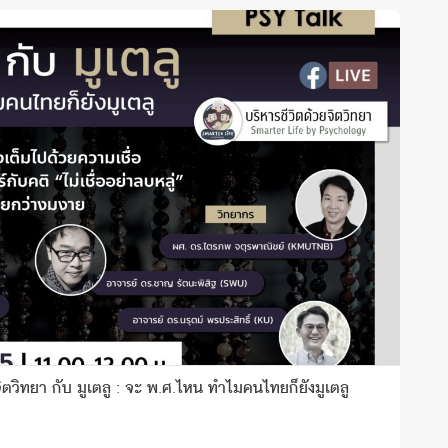
ิตวิทยา กับ มูเตลู : จะ พ.ศ.ไหน ทำไมคนไทยก็ยังมูเตลู