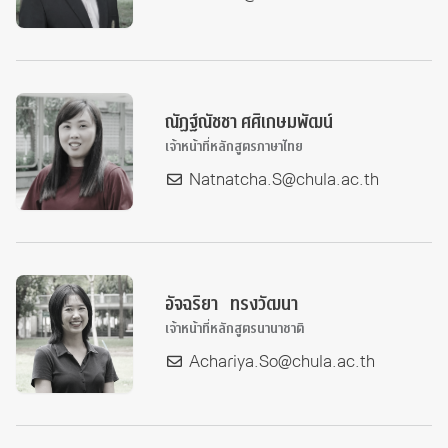
ณัฏฐ์ณัชชา ศศิเกษมพัฒน์
เจ้าหน้าที่หลักสูตรภาษาไทย
Natnatcha.S@chula.ac.th
อัจฉริยา ทรงวัฒนา
เจ้าหน้าที่หลักสูตรนานาชาติ
Achariya.So@chula.ac.th