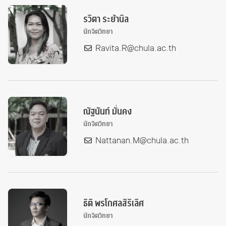
รวิตา ระย้านิล
นักจิตวิทยา
Ravita.R@chula.ac.th
ณัฐนันท์ มั่นคง
นักจิตวิทยา
Nattanan.M@chula.ac.th
ธิติ พรโกศลสิริเลิศ
นักจิตวิทยา