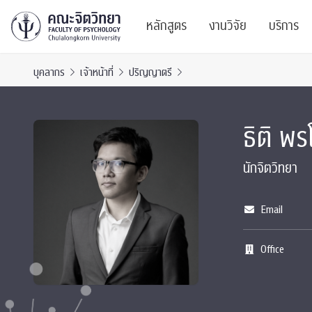
หลักสูตร
งานวิจัย
บริการ
บุคลากร
เจ้าหน้าที่
ปริญญาตรี
ศูนย์และกลุ่มวิจั
สาระ
ธิติ พร
ทรัพยากรและสิ่ง
บริ
ปริญญาบัณฑิต
ผลงานตีพิมพ์
PSY
นักจิตวิทยา
หลักสูตรปริญญาตรี
งานประชุมวิชาก
ศูนย
Email
งานประชุมวิชากา
ศูนย
Office
TICP 2023
Life
นิสิตปัจจุบัน
SSBW Activitie
CU 